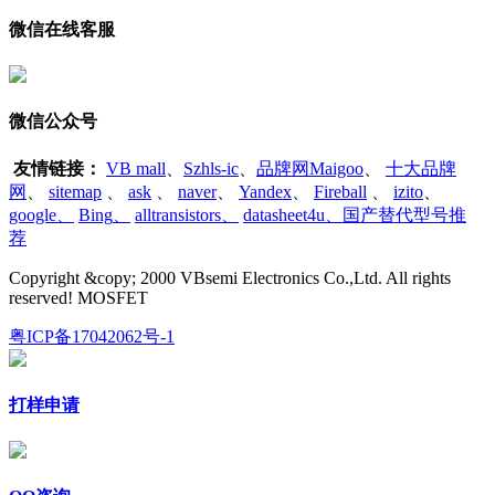
微信在线客服
微信公众号
友情链接：
VB mall
、
Szhls-ic
、
品牌网Maigoo
、
十大品牌
网
、
sitemap
、
ask
、
naver
、
Yandex
、
Fireball
、
izito
、
google
、
Bing
、
alltransistors
、
datasheet4u、国产替代型号推
荐
Copyright &copy; 2000 VBsemi Electronics Co.,Ltd. All rights
reserved! MOSFET
粤ICP备17042062号-1
打样申请