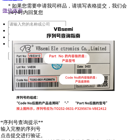
*
如果您需要申请我司样品，请填写表格提交，我们会
微信咨询
24小时内回复您
提交
**序列号查询提示**
. 输入完整的序列号
. 点击提交进行验证。