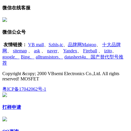
微信在线客服
微信公众号
友情链接：
VB mall
、
Szhls-ic
、
品牌网Maigoo
、
十大品牌
网
、
sitemap
、
ask
、
naver
、
Yandex
、
Fireball
、
izito
、
google
、
Bing
、
alltransistors
、
datasheet4u、国产替代型号推
荐
Copyright &copy; 2000 VBsemi Electronics Co.,Ltd. All rights
reserved! MOSFET
粤ICP备17042062号-1
打样申请