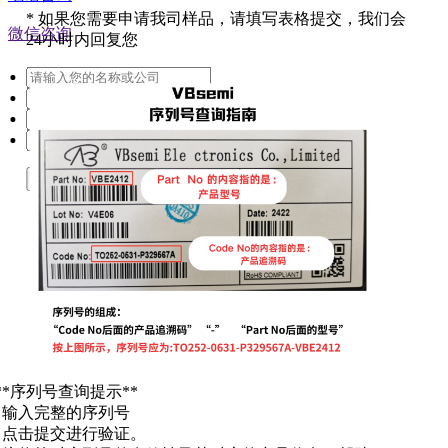
*
如果您需要申请我司样品，请填写表格提交，我们会
微信咨询
24小时内回复您
提交
**序列号查询提示**
. 输入完整的序列号
. 点击提交进行验证。