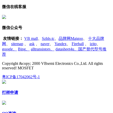
微信在线客服
微信公众号
友情链接：
VB mall
、
Szhls-ic
、
品牌网Maigoo
、
十大品牌
网
、
sitemap
、
ask
、
naver
、
Yandex
、
Fireball
、
izito
、
google
、
Bing
、
alltransistors
、
datasheet4u、国产替代型号推
荐
Copyright &copy; 2000 VBsemi Electronics Co.,Ltd. All rights
reserved! MOSFET
粤ICP备17042062号-1
打样申请