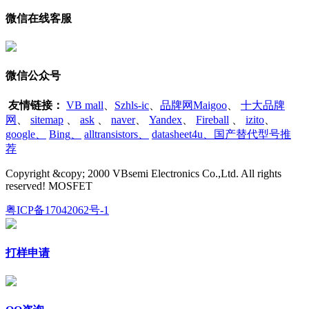
微信在线客服
微信公众号
友情链接：
VB mall
、
Szhls-ic
、
品牌网Maigoo
、
十大品牌
网
、
sitemap
、
ask
、
naver
、
Yandex
、
Fireball
、
izito
、
google
、
Bing
、
alltransistors
、
datasheet4u、国产替代型号推
荐
Copyright &copy; 2000 VBsemi Electronics Co.,Ltd. All rights
reserved! MOSFET
粤ICP备17042062号-1
打样申请