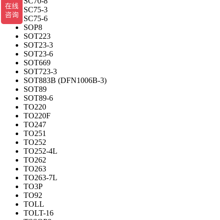
SC70-8
SC75-3
SC75-6
SOP8
SOT223
SOT23-3
SOT23-6
SOT669
SOT723-3
SOT883B (DFN1006B-3)
SOT89
SOT89-6
TO220
TO220F
TO247
TO251
TO252
TO252-4L
TO262
TO263
TO263-7L
TO3P
TO92
TOLL
TOLT-16