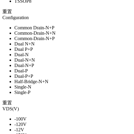
TSSOP8
重置
Configuration
Common Drain-N+P
Common-Drain-N+N
Common-Drain-N+P
Dual N+N
Dual P+P
Dual-N
Dual-N+N
Dual-N+P
Dual-P
Dual-P+P
Half-Bridge-N+N
Single-N
Single-P
重置
VDS(V)
-100V
-120V
-12V