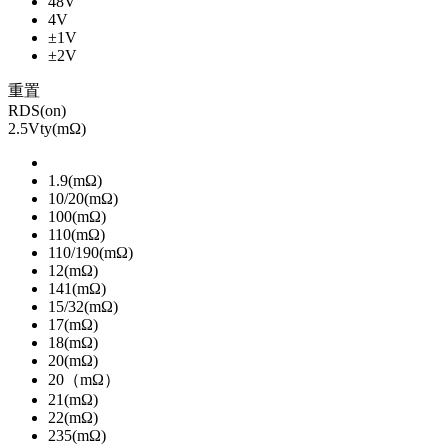
48V
4V
±1V
±2V
重置
RDS(on)
2.5Vty(mΩ)
1.9(mΩ)
10/20(mΩ)
100(mΩ)
110(mΩ)
110/190(mΩ)
12(mΩ)
141(mΩ)
15/32(mΩ)
17(mΩ)
18(mΩ)
20(mΩ)
20（mΩ）
21(mΩ)
22(mΩ)
235(mΩ)