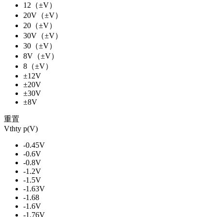
12（±V）
20V（±V）
20（±V）
30V（±V）
30（±V）
8V（±V）
8（±V）
±12V
±20V
±30V
±8V
重置
Vthty p(V)
-0.45V
-0.6V
-0.8V
-1.2V
-1.5V
-1.63V
-1.68
-1.6V
-1.76V