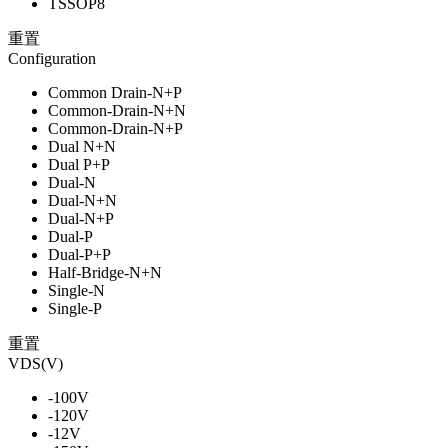
TSSOP8
重置
Configuration
Common Drain-N+P
Common-Drain-N+N
Common-Drain-N+P
Dual N+N
Dual P+P
Dual-N
Dual-N+N
Dual-N+P
Dual-P
Dual-P+P
Half-Bridge-N+N
Single-N
Single-P
重置
VDS(V)
-100V
-120V
-12V