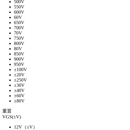
500V
550V
600V
60V
650V
700V
70V
750V
800V
80V
850V
900V
950V
±100V
±20V
±250V
±30V
±40V
±60V
±80V
重置
VGS(±V)
12V（±V）