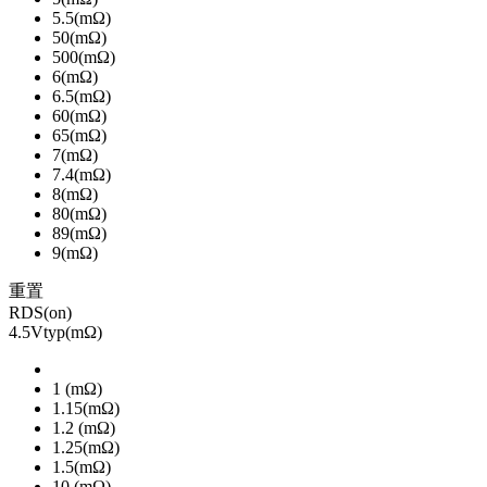
5.5(mΩ)
50(mΩ)
500(mΩ)
6(mΩ)
6.5(mΩ)
60(mΩ)
65(mΩ)
7(mΩ)
7.4(mΩ)
8(mΩ)
80(mΩ)
89(mΩ)
9(mΩ)
重置
RDS(on)
4.5Vtyp(mΩ)
1 (mΩ)
1.15(mΩ)
1.2 (mΩ)
1.25(mΩ)
1.5(mΩ)
10 (mΩ)