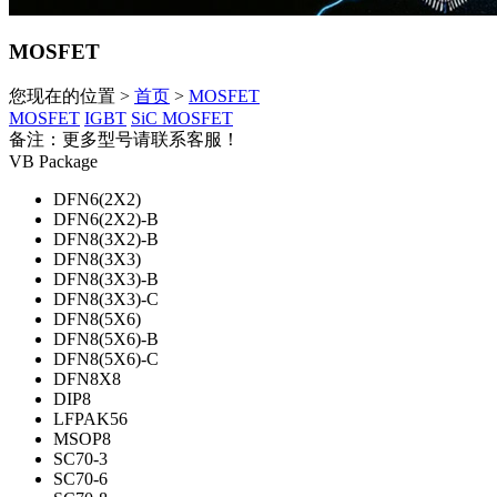
MOSFET
您现在的位置 >
首页
>
MOSFET
MOSFET
IGBT
SiC MOSFET
备注：更多型号请联系客服！
VB Package
DFN6(2X2)
DFN6(2X2)-B
DFN8(3X2)-B
DFN8(3X3)
DFN8(3X3)-B
DFN8(3X3)-C
DFN8(5X6)
DFN8(5X6)-B
DFN8(5X6)-C
DFN8X8
DIP8
LFPAK56
MSOP8
SC70-3
SC70-6