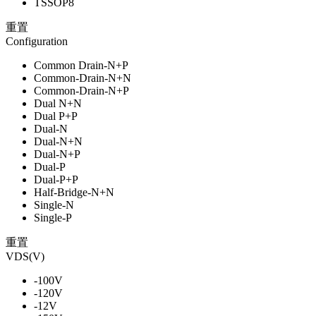
TSSOP8
重置
Configuration
Common Drain-N+P
Common-Drain-N+N
Common-Drain-N+P
Dual N+N
Dual P+P
Dual-N
Dual-N+N
Dual-N+P
Dual-P
Dual-P+P
Half-Bridge-N+N
Single-N
Single-P
重置
VDS(V)
-100V
-120V
-12V