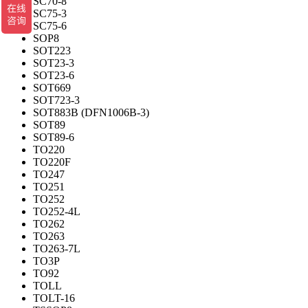
SC70-8
SC75-3
SC75-6
SOP8
SOT223
SOT23-3
SOT23-6
SOT669
SOT723-3
SOT883B (DFN1006B-3)
SOT89
SOT89-6
TO220
TO220F
TO247
TO251
TO252
TO252-4L
TO262
TO263
TO263-7L
TO3P
TO92
TOLL
TOLT-16